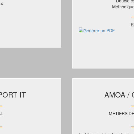
Double e
94
Méthodique
R
ORT IT
AMOA /
AL
METIERS DE