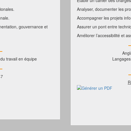
Etablir un cahier des charges,
ionales.
Analyser, documenter les pr
onale.
Accompagner les projets inf
umentation, gouvernance et
Assurer un pont entre techniq
Améliorer l’accessibilité et as
Angl
 du travail en équipe
Langages 
47
R