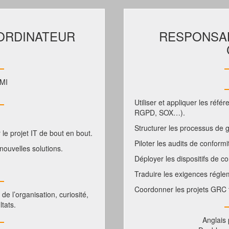
Direction / Management
Ressources Humaines
OORDINATEUR
RESPONSA
Juridique
Communication
MI
Informatique
Utiliser et appliquer les réf
RGPD, SOX…).
Achats / Supply Chain / Logistique
Structurer les processus de 
le projet IT de bout en bout.
Commercial
Piloter les audits de conform
nouvelles solutions.
Marketing
Déployer les dispositifs de c
Traduire les exigences régle
Industrie / Production
Coordonner les projets GRC t
de l’organisation, curiosité,
Administration / Finance
ltats.
Immobilier / Architecture / Travaux publics
Anglais 