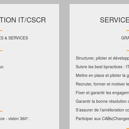
ION IT/CSCR
SERVIC
S & SERVICES
GRA
Structurer, piloter et dévelop
ur.
Suivre les best bpractices : I
Mettre en place et piloter la
Recruter, former et motiver 
Fixer et garantir les engage
Garantir la bonne résolution
S’assurer de l’amélioration c
nce - vision 360°.
Participer aux CABs(Changes