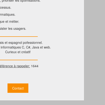
 prioriser les optimisations.
ocessus.
ormatiques.
ue et métier.
sister les usagers.
ais et espagnol pofessionnel.
informatiques C, C#, Java et web.
Curieux et créatif
éférence à rappeler:
1644
Contact