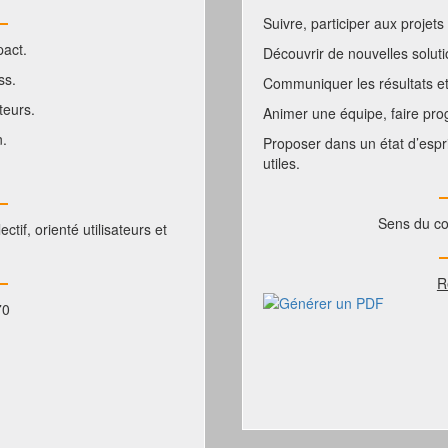
Suivre, participer aux projets
pact.
Découvrir de nouvelles solutio
ss.
Communiquer les résultats et
teurs.
Animer une équipe, faire prog
n.
Proposer dans un état d’esprit
utiles.
Sens du co
ctif, orienté utilisateurs et
R
70