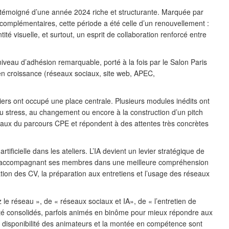
 a témoigné d’une année 2024 riche et structurante. Marquée par
t complémentaires, cette période a été celle d’un renouvellement :
té visuelle, et surtout, un esprit de collaboration renforcé entre
niveau d’adhésion remarquable, porté à la fois par le Salon Paris
 en croissance (réseaux sociaux, site web, APEC,
ers ont occupé une place centrale. Plusieurs modules inédits ont
du stress, au changement ou encore à la construction d’un pitch
ntaux du parcours CPE et répondent à des attentes très concrètes
 artificielle dans les ateliers. L’IA devient un levier stratégique de
 en accompagnant ses membres dans une meilleure compréhension
sation des CV, la préparation aux entretiens et l’usage des réseaux
ez le réseau », de « réseaux sociaux et IA», de « l’entretien de
été consolidés, parfois animés en binôme pour mieux répondre aux
a disponibilité des animateurs et la montée en compétence sont