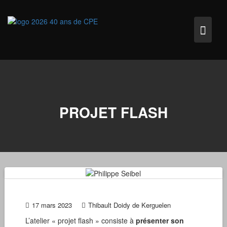
Skip
to
content
PROJET FLASH
17 mars 2023
Thibault Doidy de Kerguelen
L’atelier « projet flash » consiste à
présenter son