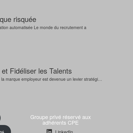
ique risquée
luation automatisée Le monde du recrutement a
et Fidéliser les Talents
, la marque employeur est devenue un levier stratégi…
Groupe privé réservé aux
adhérents CPE
LinkedIn
ité