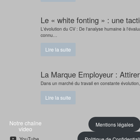
Le « white fonting » : une tact
L'évolution du CV : De l'analyse humaine à l'éva
connu…
Lire la suite
La Marque Employeur : Attirer 
Dans un marché du travail en constante évolution
Lire la suite
Notre chaîne
Mentions légales
video
YouTube
Politique de Confidential