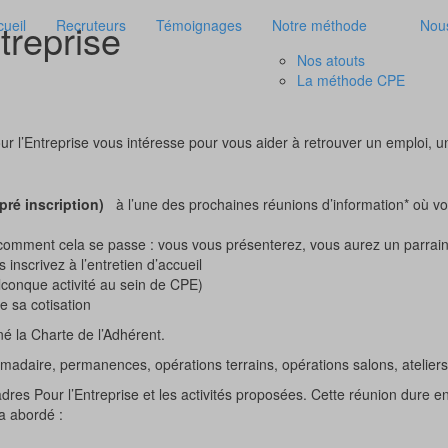
treprise
cueil
Recruteurs
Témoignages
Notre méthode
Nous
Nos atouts
La méthode CPE
 l’Entreprise vous intéresse pour vous aider à retrouver un emploi, u
(pré inscription)
à l’une des prochaines réunions d’information* où vo
omment cela se passe : vous vous présenterez, vous aurez un parrain o
inscrivez à l’entretien d’accueil
elconque activité au sein de CPE)
e sa cotisation
é la Charte de l’Adhérent.
madaire, permanences, opérations terrains, opérations salons, ateliers
dres Pour l’Entreprise et les activités proposées. Cette réunion dure e
a abordé :